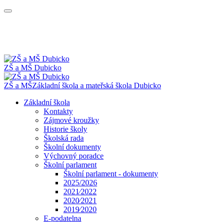
ZŠ a MŠ Dubicko
ZŠ a MŠ
Základní škola a mateřská škola
Dubicko
Základní škola
Kontakty
Zájmové kroužky
Historie školy
Školská rada
Školní dokumenty
Výchovný poradce
Školní parlament
Školní parlament - dokumenty
2025/2026
2021⁄2022
2020⁄2021
2019⁄2020
E-podatelna