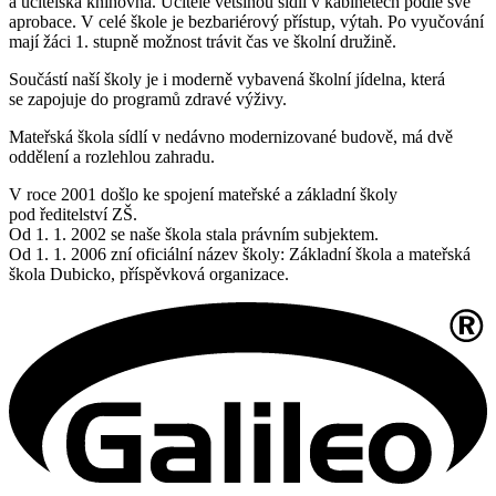
a učitelská knihovna. Učitelé většinou sídlí v kabinetech podle své
aprobace. V celé škole je bezbariérový přístup, výtah. Po vyučování
mají žáci 1. stupně možnost trávit čas ve školní družině.
Součástí naší školy je i moderně vybavená školní jídelna, která
se zapojuje do programů zdravé výživy.
Mateřská škola sídlí v nedávno modernizované budově, má dvě
oddělení a rozlehlou zahradu.
V roce 2001 došlo ke spojení mateřské a základní školy
pod ředitelství ZŠ.
Od 1. 1. 2002 se naše škola stala právním subjektem.
Od 1. 1. 2006 zní oficiální název školy: Základní škola a mateřská
škola Dubicko, příspěvková organizace.