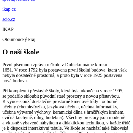
ikap.cz
scio.cz
IKAP
Oloumoucký kraj
O naší škole
První písemnou zprávu o škole v Dubicku máme k roku
1651. V roce 1792 byla postavena první školní budova, která však
nebyla dostatečně prostorná, a proto byla v roce 1925 postavena
nová budova.
Při komplexní přestavbě školy, která byla ukončena v roce 1995,
se podařilo skloubit původní staré prostory s novou přístavbou.
K výuce slouží dostatečně prostorné kmenové třídy i odborné
učebny (chemie/fyzika, jazyková učebna, učebna informatiky,
učebna výtvarné výchovy, keramická dílna s hrnčířským kruhem,
cvičná kuchyně, dílny, hudebna). Všechny prostory jsou moderně
a vkusně vybavené nábytkem a didaktickou technikou, v každé třídě
je k dispozici interaktivní tabule. Ve škole se nachází také žákovská