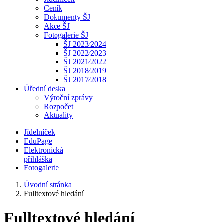
Ceník
Dokumenty ŠJ
Akce ŠJ
Fotogalerie ŠJ
ŠJ 2023⁄2024
ŠJ 2022⁄2023
ŠJ 2021⁄2022
ŠJ 2018⁄2019
ŠJ 2017⁄2018
Úřední deska
Výroční zprávy
Rozpočet
Aktuality
Jídelníček
EduPage
Elektronická
přihláška
Fotogalerie
Úvodní stránka
Fulltextové hledání
Fulltextové hledání