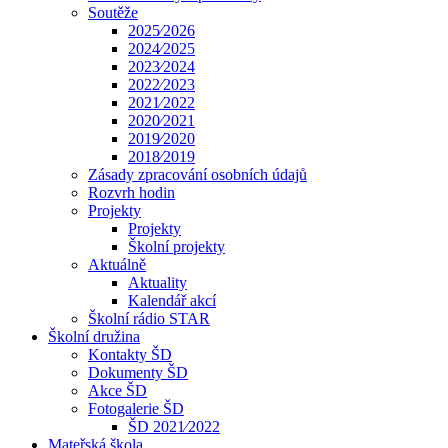
Soutěže
2025⁄2026
2024⁄2025
2023⁄2024
2022⁄2023
2021⁄2022
2020⁄2021
2019⁄2020
2018⁄2019
Zásady zpracování osobních údajů
Rozvrh hodin
Projekty
Projekty
Školní projekty
Aktuálně
Aktuality
Kalendář akcí
Školní rádio STAR
Školní družina
Kontakty ŠD
Dokumenty ŠD
Akce ŠD
Fotogalerie ŠD
ŠD 2021⁄2022
Mateřská škola