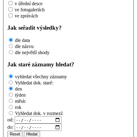
v úřední desce
ve fotogaleriích
ve zprávách
Jak seřadit výsledky?
dle data
dle názvu
dle největší shody
Jak staré záznamy hledat?
vyhledat všechny záznamy
Vyhledat dok. staré:
den
týden
měsíc
rok
Vyhledat dok. v rozmezí:
od:
do:
Reset
Hledat