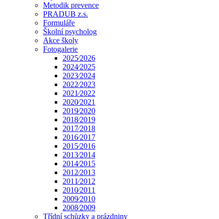
Metodik prevence
PRADUB z.s.
Formuláře
Školní psycholog
Akce školy
Fotogalerie
2025⁄2026
2024⁄2025
2023⁄2024
2022⁄2023
2021⁄2022
2020⁄2021
2019⁄2020
2018⁄2019
2017⁄2018
2016⁄2017
2015⁄2016
2013⁄2014
2014⁄2015
2012⁄2013
2011⁄2012
2010⁄2011
2009⁄2010
2008⁄2009
Třídní schůzky a prázdniny