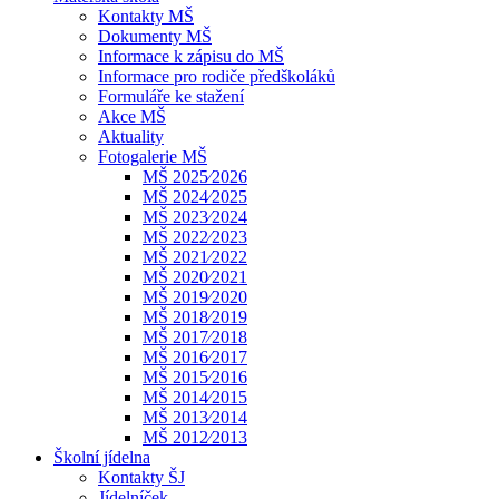
Kontakty MŠ
Dokumenty MŠ
Informace k zápisu do MŠ
Informace pro rodiče předškoláků
Formuláře ke stažení
Akce MŠ
Aktuality
Fotogalerie MŠ
MŠ 2025⁄2026
MŠ 2024⁄2025
MŠ 2023⁄2024
MŠ 2022⁄2023
MŠ 2021⁄2022
MŠ 2020⁄2021
MŠ 2019⁄2020
MŠ 2018⁄2019
MŠ 2017⁄2018
MŠ 2016⁄2017
MŠ 2015⁄2016
MŠ 2014⁄2015
MŠ 2013⁄2014
MŠ 2012⁄2013
Školní jídelna
Kontakty ŠJ
Jídelníček