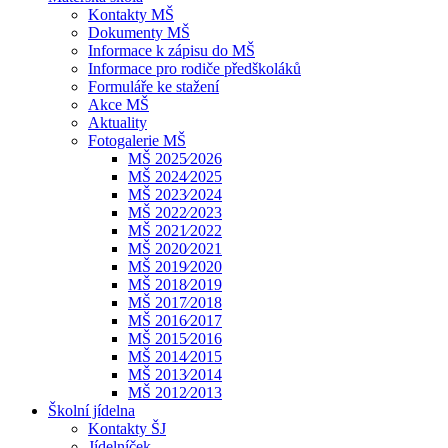
Kontakty MŠ
Dokumenty MŠ
Informace k zápisu do MŠ
Informace pro rodiče předškoláků
Formuláře ke stažení
Akce MŠ
Aktuality
Fotogalerie MŠ
MŠ 2025⁄2026
MŠ 2024⁄2025
MŠ 2023⁄2024
MŠ 2022⁄2023
MŠ 2021⁄2022
MŠ 2020⁄2021
MŠ 2019⁄2020
MŠ 2018⁄2019
MŠ 2017⁄2018
MŠ 2016⁄2017
MŠ 2015⁄2016
MŠ 2014⁄2015
MŠ 2013⁄2014
MŠ 2012⁄2013
Školní jídelna
Kontakty ŠJ
Jídelníček