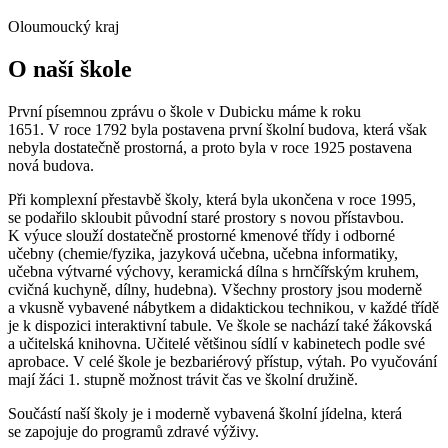
Oloumoucký kraj
O naší škole
První písemnou zprávu o škole v Dubicku máme k roku
1651. V roce 1792 byla postavena první školní budova, která však
nebyla dostatečně prostorná, a proto byla v roce 1925 postavena
nová budova.
Při komplexní přestavbě školy, která byla ukončena v roce 1995,
se podařilo skloubit původní staré prostory s novou přístavbou.
K výuce slouží dostatečně prostorné kmenové třídy i odborné
učebny (chemie/fyzika, jazyková učebna, učebna informatiky,
učebna výtvarné výchovy, keramická dílna s hrnčířským kruhem,
cvičná kuchyně, dílny, hudebna). Všechny prostory jsou moderně
a vkusně vybavené nábytkem a didaktickou technikou, v každé třídě
je k dispozici interaktivní tabule. Ve škole se nachází také žákovská
a učitelská knihovna. Učitelé většinou sídlí v kabinetech podle své
aprobace. V celé škole je bezbariérový přístup, výtah. Po vyučování
mají žáci 1. stupně možnost trávit čas ve školní družině.
Součástí naší školy je i moderně vybavená školní jídelna, která
se zapojuje do programů zdravé výživy.