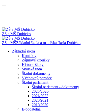
ZŠ a MŠ Dubicko
ZŠ a MŠ
Základní škola a mateřská škola
Dubicko
Základní škola
Kontakty
Zájmové kroužky
Historie školy
Školská rada
Školní dokumenty
Výchovný poradce
Školní parlament
Školní parlament - dokumenty
2025/2026
2021⁄2022
2020⁄2021
2019⁄2020
E-podatelna