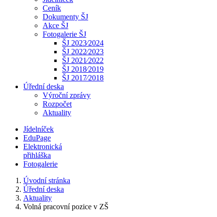
Ceník
Dokumenty ŠJ
Akce ŠJ
Fotogalerie ŠJ
ŠJ 2023⁄2024
ŠJ 2022⁄2023
ŠJ 2021⁄2022
ŠJ 2018⁄2019
ŠJ 2017⁄2018
Úřední deska
Výroční zprávy
Rozpočet
Aktuality
Jídelníček
EduPage
Elektronická
přihláška
Fotogalerie
Úvodní stránka
Úřední deska
Aktuality
Volná pracovní pozice v ZŠ