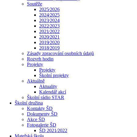
Soutěže
2025⁄2026
2024⁄2025
2023⁄2024
2022⁄2023
2021⁄2022
2020⁄2021
2019⁄2020
2018⁄2019
Zásady zpracování osobních údajů
Rozvrh hodin
Projekty
Projekty
Školní projekty
Aktuálně
Aktuality
Kalendář akcí
Školní rádio STAR
Školní družina
Kontakty ŠD
Dokumenty ŠD
Akce ŠD
Fotogalerie ŠD
ŠD 2021⁄2022
Mateřská škola