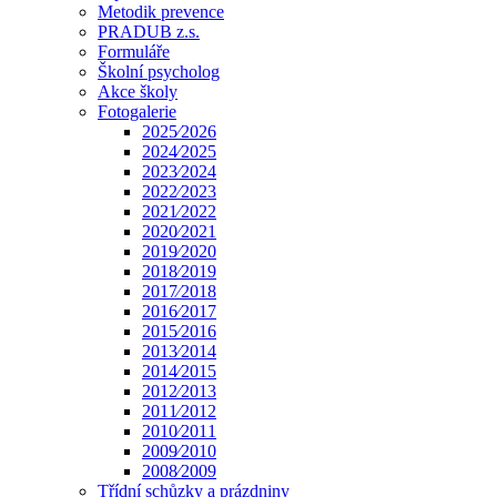
Metodik prevence
PRADUB z.s.
Formuláře
Školní psycholog
Akce školy
Fotogalerie
2025⁄2026
2024⁄2025
2023⁄2024
2022⁄2023
2021⁄2022
2020⁄2021
2019⁄2020
2018⁄2019
2017⁄2018
2016⁄2017
2015⁄2016
2013⁄2014
2014⁄2015
2012⁄2013
2011⁄2012
2010⁄2011
2009⁄2010
2008⁄2009
Třídní schůzky a prázdniny