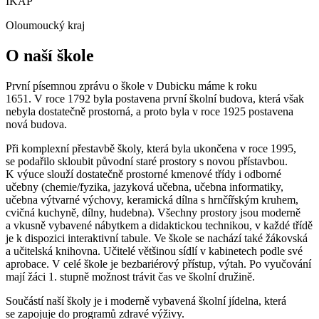
IKAP
Oloumoucký kraj
O naší škole
První písemnou zprávu o škole v Dubicku máme k roku
1651. V roce 1792 byla postavena první školní budova, která však
nebyla dostatečně prostorná, a proto byla v roce 1925 postavena
nová budova.
Při komplexní přestavbě školy, která byla ukončena v roce 1995,
se podařilo skloubit původní staré prostory s novou přístavbou.
K výuce slouží dostatečně prostorné kmenové třídy i odborné
učebny (chemie/fyzika, jazyková učebna, učebna informatiky,
učebna výtvarné výchovy, keramická dílna s hrnčířským kruhem,
cvičná kuchyně, dílny, hudebna). Všechny prostory jsou moderně
a vkusně vybavené nábytkem a didaktickou technikou, v každé třídě
je k dispozici interaktivní tabule. Ve škole se nachází také žákovská
a učitelská knihovna. Učitelé většinou sídlí v kabinetech podle své
aprobace. V celé škole je bezbariérový přístup, výtah. Po vyučování
mají žáci 1. stupně možnost trávit čas ve školní družině.
Součástí naší školy je i moderně vybavená školní jídelna, která
se zapojuje do programů zdravé výživy.