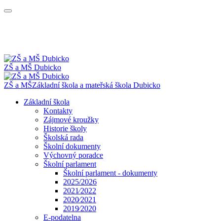
ZŠ a MŠ Dubicko
ZŠ a MŠ
Základní škola a mateřská škola
Dubicko
Základní škola
Kontakty
Zájmové kroužky
Historie školy
Školská rada
Školní dokumenty
Výchovný poradce
Školní parlament
Školní parlament - dokumenty
2025/2026
2021⁄2022
2020⁄2021
2019⁄2020
E-podatelna