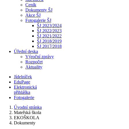
Ceník
Dokumenty ŠJ
Akce ŠJ
Fotogalerie ŠJ
ŠJ 2023⁄2024
ŠJ 2022⁄2023
ŠJ 2021⁄2022
ŠJ 2018⁄2019
ŠJ 2017⁄2018
Úřední deska
Výroční zprávy
Rozpočet
Aktuality
Jídelníček
EduPage
Elektronická
přihláška
Fotogalerie
Úvodní stránka
Mateřská škola
EKOŠKOLA
Dokumenty