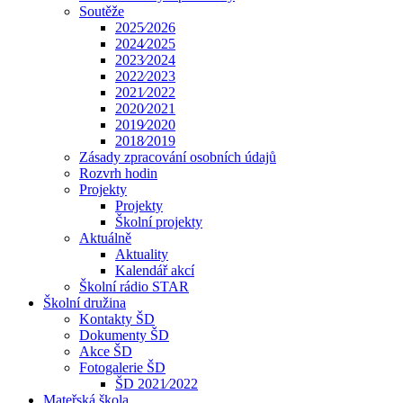
Soutěže
2025⁄2026
2024⁄2025
2023⁄2024
2022⁄2023
2021⁄2022
2020⁄2021
2019⁄2020
2018⁄2019
Zásady zpracování osobních údajů
Rozvrh hodin
Projekty
Projekty
Školní projekty
Aktuálně
Aktuality
Kalendář akcí
Školní rádio STAR
Školní družina
Kontakty ŠD
Dokumenty ŠD
Akce ŠD
Fotogalerie ŠD
ŠD 2021⁄2022
Mateřská škola