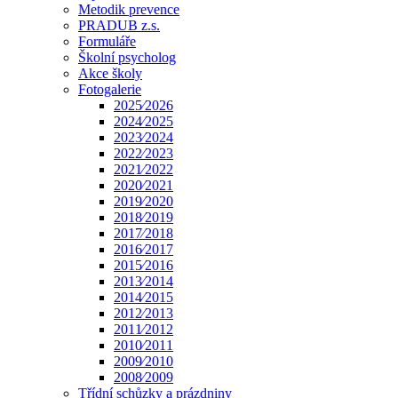
Metodik prevence
PRADUB z.s.
Formuláře
Školní psycholog
Akce školy
Fotogalerie
2025⁄2026
2024⁄2025
2023⁄2024
2022⁄2023
2021⁄2022
2020⁄2021
2019⁄2020
2018⁄2019
2017⁄2018
2016⁄2017
2015⁄2016
2013⁄2014
2014⁄2015
2012⁄2013
2011⁄2012
2010⁄2011
2009⁄2010
2008⁄2009
Třídní schůzky a prázdniny