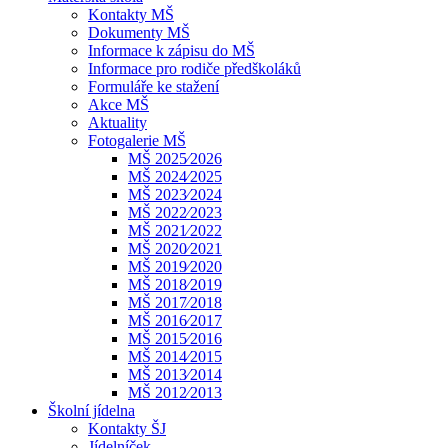
Kontakty MŠ
Dokumenty MŠ
Informace k zápisu do MŠ
Informace pro rodiče předškoláků
Formuláře ke stažení
Akce MŠ
Aktuality
Fotogalerie MŠ
MŠ 2025⁄2026
MŠ 2024⁄2025
MŠ 2023⁄2024
MŠ 2022⁄2023
MŠ 2021⁄2022
MŠ 2020⁄2021
MŠ 2019⁄2020
MŠ 2018⁄2019
MŠ 2017⁄2018
MŠ 2016⁄2017
MŠ 2015⁄2016
MŠ 2014⁄2015
MŠ 2013⁄2014
MŠ 2012⁄2013
Školní jídelna
Kontakty ŠJ
Jídelníček