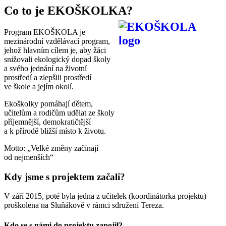
Co to je EKOŠKOLKA?
Program EKOŠKOLA je
mezinárodní vzdělávací program,
jehož hlavním cílem je, aby žáci
snižovali ekologický dopad školy
a svého jednání na životní
prostředí a zlepšili prostředí
ve škole a jejím okolí.
Ekoškolky pomáhají dětem,
učitelům a rodičům udělat ze školy
příjemnější, demokratičtější
a k přírodě bližší místo k životu.
Motto: „Velké změny začínají
od nejmenších“
Kdy jsme s projektem začali?
V září 2015, poté byla jedna z učitelek (koordinátorka projektu)
proškolena na Sluňákově v rámci sdružení Tereza.
Kdo se s námi do projektu zapojil?