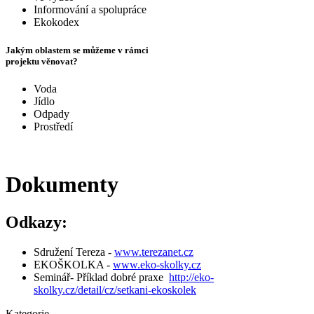
Informování a spolupráce
Ekokodex
Jakým oblastem se můžeme v rámci
projektu věnovat?
Voda
Jídlo
Odpady
Prostředí
Dokumenty
Odkazy:
Sdružení Tereza -
www.terezanet.cz
EKOŠKOLKA -
www.eko-skolky.cz
Seminář- Příklad dobré praxe
http://eko-
skolky.cz/detail/cz/setkani-ekoskolek
Kategorie