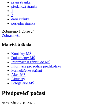
první stránka
předchozí stránka
1
2
další stránka
poslední stránka
Zobrazeno
1
-
20
ze 24
Zobrazit vše
Mateřská škola
Kontakty MŠ
Dokumenty MŠ
Informace k zápisu do MŠ
Informace pro rodiče předškoláků
Formuláře ke stažení
Akce MŠ
Aktuality
Fotogalerie MŠ
Předpověď počasí
dnes, pátek 7. 8. 2026