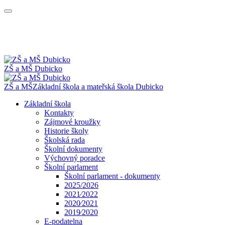
ZŠ a MŠ Dubicko
ZŠ a MŠ
Základní škola a mateřská škola
Dubicko
Základní škola
Kontakty
Zájmové kroužky
Historie školy
Školská rada
Školní dokumenty
Výchovný poradce
Školní parlament
Školní parlament - dokumenty
2025/2026
2021⁄2022
2020⁄2021
2019⁄2020
E-podatelna