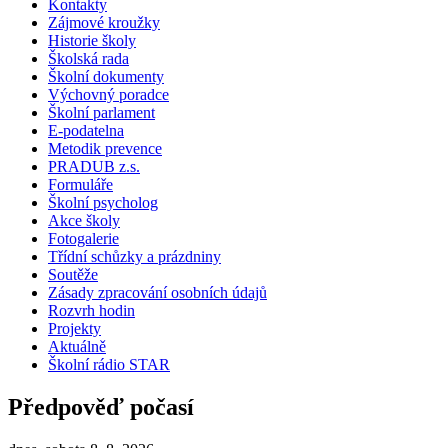
Kontakty
Zájmové kroužky
Historie školy
Školská rada
Školní dokumenty
Výchovný poradce
Školní parlament
E-podatelna
Metodik prevence
PRADUB z.s.
Formuláře
Školní psycholog
Akce školy
Fotogalerie
Třídní schůzky a prázdniny
Soutěže
Zásady zpracování osobních údajů
Rozvrh hodin
Projekty
Aktuálně
Školní rádio STAR
Předpověď počasí