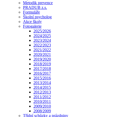
Metodik prevence
PRADUB z.s.
Formuláře
Školní psycholog
Akce školy
Fotogalerie
2025⁄2026
2024⁄2025
2023⁄2024
2022⁄2023
2021⁄2022
2020⁄2021
2019⁄2020
2018⁄2019
2017⁄2018
2016⁄2017
2015⁄2016
2013⁄2014
2014⁄2015
2012⁄2013
2011⁄2012
2010⁄2011
2009⁄2010
2008⁄2009
Třídní schůzky a prázdniny