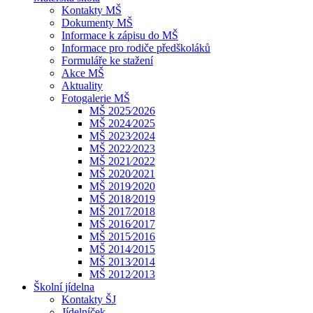
Kontakty MŠ
Dokumenty MŠ
Informace k zápisu do MŠ
Informace pro rodiče předškoláků
Formuláře ke stažení
Akce MŠ
Aktuality
Fotogalerie MŠ
MŠ 2025⁄2026
MŠ 2024⁄2025
MŠ 2023⁄2024
MŠ 2022⁄2023
MŠ 2021⁄2022
MŠ 2020⁄2021
MŠ 2019⁄2020
MŠ 2018⁄2019
MŠ 2017⁄2018
MŠ 2016⁄2017
MŠ 2015⁄2016
MŠ 2014⁄2015
MŠ 2013⁄2014
MŠ 2012⁄2013
Školní jídelna
Kontakty ŠJ
Jídelníček