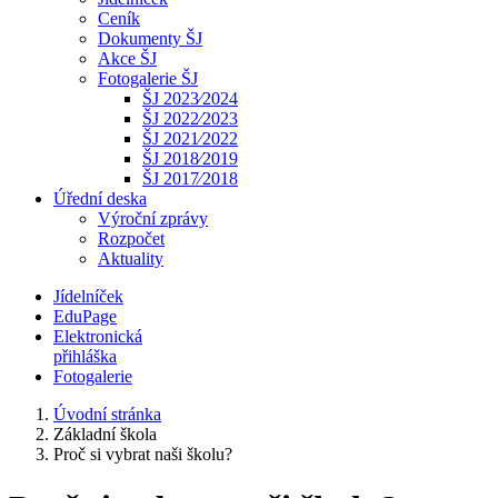
Ceník
Dokumenty ŠJ
Akce ŠJ
Fotogalerie ŠJ
ŠJ 2023⁄2024
ŠJ 2022⁄2023
ŠJ 2021⁄2022
ŠJ 2018⁄2019
ŠJ 2017⁄2018
Úřední deska
Výroční zprávy
Rozpočet
Aktuality
Jídelníček
EduPage
Elektronická
přihláška
Fotogalerie
Úvodní stránka
Základní škola
Proč si vybrat naši školu?