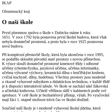
IKAP
Oloumoucký kraj
O naší škole
První písemnou zprávu o škole v Dubicku máme k roku
1651. V roce 1792 byla postavena první školní budova, která však
nebyla dostatečně prostorná, a proto byla v roce 1925 postavena
nová budova.
Při komplexní přestavbě školy, která byla ukončena v roce 1995,
se podařilo skloubit původní staré prostory s novou přístavbou.
K výuce slouží dostatečně prostorné kmenové třídy i odborné
učebny (chemie/fyzika, jazyková učebna, učebna informatiky,
učebna výtvarné výchovy, keramická dílna s hrnčířským kruhem,
cvičná kuchyně, dílny, hudebna). Všechny prostory jsou moderně
a vkusně vybavené nábytkem a didaktickou technikou, v každé třídě
je k dispozici interaktivní tabule. Ve škole se nachází také žákovská
a učitelská knihovna. Učitelé většinou sídlí v kabinetech podle své
aprobace. V celé škole je bezbariérový přístup, výtah. Po vyučování
mají žáci 1. stupně možnost trávit čas ve školní družině.
Součástí naší školy je i moderně vybavená školní jídelna, která