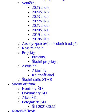
Soutěže
2025⁄2026
2024⁄2025
2023⁄2024
2022⁄2023
2021⁄2022
2020⁄2021
2019⁄2020
2018⁄2019
Zásady zpracování osobních údajů
Rozvrh hodin
Projekty
Projekty
Školní projekty
Aktuálně
Aktuality
Kalendář akcí
Školní rádio STAR
Školní družina
Kontakty ŠD
Dokumenty ŠD
Akce ŠD
Fotogalerie ŠD
ŠD 2021⁄2022
Mateřská škola