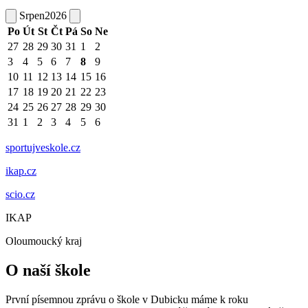
Srpen
2026
Po
Út
St
Čt
Pá
So
Ne
27
28
29
30
31
1
2
3
4
5
6
7
8
9
10
11
12
13
14
15
16
17
18
19
20
21
22
23
24
25
26
27
28
29
30
31
1
2
3
4
5
6
sportujveskole.cz
ikap.cz
scio.cz
IKAP
Oloumoucký kraj
O naší škole
První písemnou zprávu o škole v Dubicku máme k roku