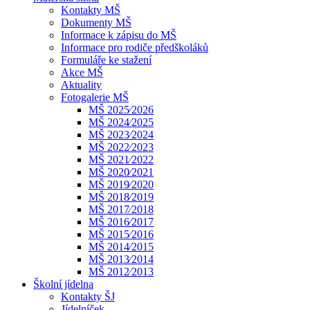
Kontakty MŠ
Dokumenty MŠ
Informace k zápisu do MŠ
Informace pro rodiče předškoláků
Formuláře ke stažení
Akce MŠ
Aktuality
Fotogalerie MŠ
MŠ 2025⁄2026
MŠ 2024⁄2025
MŠ 2023⁄2024
MŠ 2022⁄2023
MŠ 2021⁄2022
MŠ 2020⁄2021
MŠ 2019⁄2020
MŠ 2018⁄2019
MŠ 2017⁄2018
MŠ 2016⁄2017
MŠ 2015⁄2016
MŠ 2014⁄2015
MŠ 2013⁄2014
MŠ 2012⁄2013
Školní jídelna
Kontakty ŠJ
Jídelníček