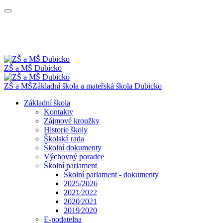
ZŠ a MŠ Dubicko
ZŠ a MŠ
Základní škola a mateřská škola
Dubicko
Základní škola
Kontakty
Zájmové kroužky
Historie školy
Školská rada
Školní dokumenty
Výchovný poradce
Školní parlament
Školní parlament - dokumenty
2025/2026
2021⁄2022
2020⁄2021
2019⁄2020
E-podatelna