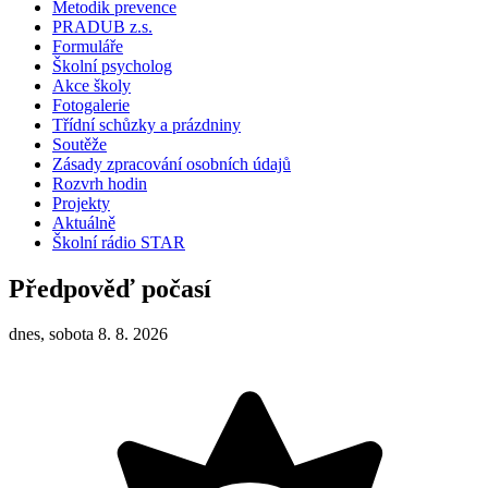
Metodik prevence
PRADUB z.s.
Formuláře
Školní psycholog
Akce školy
Fotogalerie
Třídní schůzky a prázdniny
Soutěže
Zásady zpracování osobních údajů
Rozvrh hodin
Projekty
Aktuálně
Školní rádio STAR
Předpověď počasí
dnes, sobota 8. 8. 2026