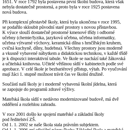
1651. V roce 1792 byla postavena první školní budova, která však
nebyla dostatečně prostorná, a proto byla v roce 1925 postavena
nová budova.
Při komplexní přestavbě školy, která byla ukončena v roce 1995,
se podařilo skloubit původní staré prostory s novou přístavbou.
K výuce slouží dostatečně prostorné kmenové třídy i odborné
učebny (chemie/fyzika, jazyková učebna, učebna informatiky,
učebna výtvarné výchovy, keramická dílna s hrnčířským kruhem,
cvičná kuchyně, dílny, hudebna). Všechny prostory jsou moderně
a vkusně vybavené nábytkem a didaktickou technikou, v každé třídě
je k dispozici interaktivní tabule. Ve škole se nachází také žákovská
a učitelská knihovna. Učitelé většinou sídlí v kabinetech podle své
aprobace. V celé škole je bezbariérový přístup, výtah. Po vyučování
mají žáci 1. stupně možnost trávit čas ve školní družině.
Součástí naší školy je i moderně vybavená školní jídelna, která
se zapojuje do programů zdravé výživy.
Mateřská škola sídlí v nedávno modernizované budově, má dvě
oddělení a rozlehlou zahradu.
V roce 2001 došlo ke spojení mateřské a základní školy
pod ředitelství ZŠ.
Od 1. 1. 2002 se naše škola stala právním subjektem.
Od 1. 1. 2006 zní oficiální název školy: Základní škola a mateřská