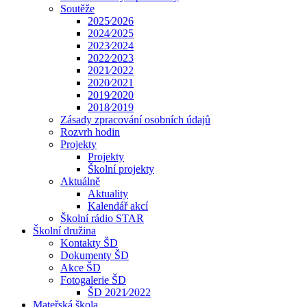
Soutěže
2025⁄2026
2024⁄2025
2023⁄2024
2022⁄2023
2021⁄2022
2020⁄2021
2019⁄2020
2018⁄2019
Zásady zpracování osobních údajů
Rozvrh hodin
Projekty
Projekty
Školní projekty
Aktuálně
Aktuality
Kalendář akcí
Školní rádio STAR
Školní družina
Kontakty ŠD
Dokumenty ŠD
Akce ŠD
Fotogalerie ŠD
ŠD 2021⁄2022
Mateřská škola