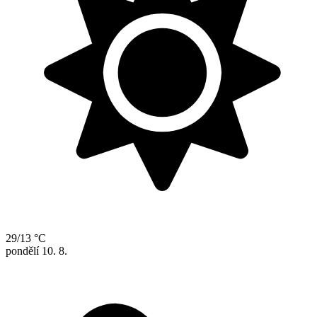
29/13 °C
pondělí
10. 8.