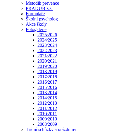
Metodik prevence
PRADUB z.s.
Formuláře
Školní psycholog
Akce školy
Fotogalerie
2025⁄2026
2024⁄2025
2023⁄2024
2022⁄2023
2021⁄2022
2020⁄2021
2019⁄2020
2018⁄2019
2017⁄2018
2016⁄2017
2015⁄2016
2013⁄2014
2014⁄2015
2012⁄2013
2011⁄2012
2010⁄2011
2009⁄2010
2008⁄2009
Třídní schůzky a prázdniny