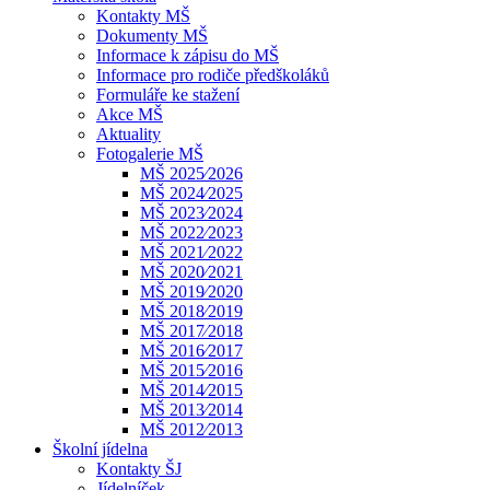
Kontakty MŠ
Dokumenty MŠ
Informace k zápisu do MŠ
Informace pro rodiče předškoláků
Formuláře ke stažení
Akce MŠ
Aktuality
Fotogalerie MŠ
MŠ 2025⁄2026
MŠ 2024⁄2025
MŠ 2023⁄2024
MŠ 2022⁄2023
MŠ 2021⁄2022
MŠ 2020⁄2021
MŠ 2019⁄2020
MŠ 2018⁄2019
MŠ 2017⁄2018
MŠ 2016⁄2017
MŠ 2015⁄2016
MŠ 2014⁄2015
MŠ 2013⁄2014
MŠ 2012⁄2013
Školní jídelna
Kontakty ŠJ
Jídelníček