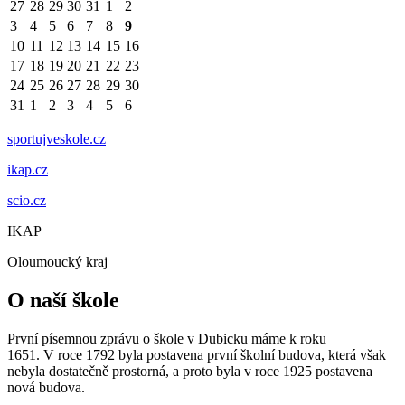
27
28
29
30
31
1
2
3
4
5
6
7
8
9
10
11
12
13
14
15
16
17
18
19
20
21
22
23
24
25
26
27
28
29
30
31
1
2
3
4
5
6
sportujveskole.cz
ikap.cz
scio.cz
IKAP
Oloumoucký kraj
O naší škole
První písemnou zprávu o škole v Dubicku máme k roku
1651. V roce 1792 byla postavena první školní budova, která však
nebyla dostatečně prostorná, a proto byla v roce 1925 postavena
nová budova.