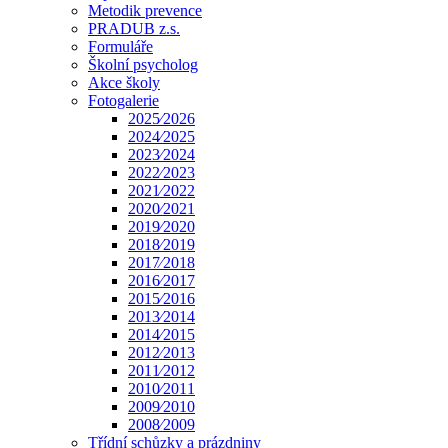
Metodik prevence
PRADUB z.s.
Formuláře
Školní psycholog
Akce školy
Fotogalerie
2025⁄2026
2024⁄2025
2023⁄2024
2022⁄2023
2021⁄2022
2020⁄2021
2019⁄2020
2018⁄2019
2017⁄2018
2016⁄2017
2015⁄2016
2013⁄2014
2014⁄2015
2012⁄2013
2011⁄2012
2010⁄2011
2009⁄2010
2008⁄2009
Třídní schůzky a prázdniny