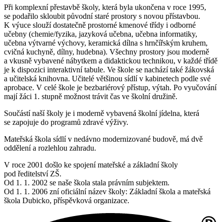
Při komplexní přestavbě školy, která byla ukončena v roce 1995,
se podařilo skloubit původní staré prostory s novou přístavbou.
K výuce slouží dostatečně prostorné kmenové třídy i odborné
učebny (chemie/fyzika, jazyková učebna, učebna informatiky,
učebna výtvarné výchovy, keramická dílna s hrnčířským kruhem,
cvičná kuchyně, dílny, hudebna). Všechny prostory jsou moderně
a vkusně vybavené nábytkem a didaktickou technikou, v každé třídě
je k dispozici interaktivní tabule. Ve škole se nachází také žákovská
a učitelská knihovna. Učitelé většinou sídlí v kabinetech podle své
aprobace. V celé škole je bezbariérový přístup, výtah. Po vyučování
mají žáci 1. stupně možnost trávit čas ve školní družině.
Součástí naší školy je i moderně vybavená školní jídelna, která
se zapojuje do programů zdravé výživy.
Mateřská škola sídlí v nedávno modernizované budově, má dvě
oddělení a rozlehlou zahradu.
V roce 2001 došlo ke spojení mateřské a základní školy
pod ředitelství ZŠ.
Od 1. 1. 2002 se naše škola stala právním subjektem.
Od 1. 1. 2006 zní oficiální název školy: Základní škola a mateřská
škola Dubicko, příspěvková organizace.