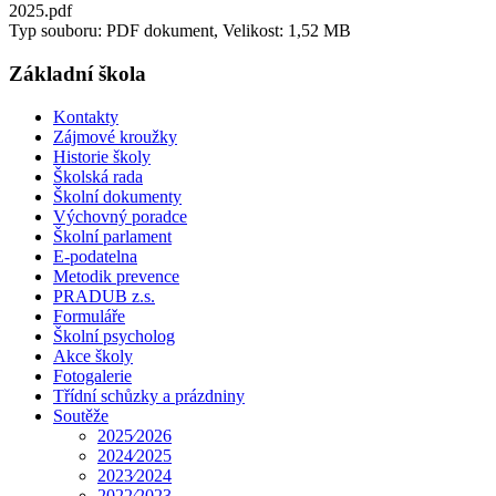
2025.pdf
Typ souboru: PDF dokument, Velikost: 1,52 MB
Základní škola
Kontakty
Zájmové kroužky
Historie školy
Školská rada
Školní dokumenty
Výchovný poradce
Školní parlament
E-podatelna
Metodik prevence
PRADUB z.s.
Formuláře
Školní psycholog
Akce školy
Fotogalerie
Třídní schůzky a prázdniny
Soutěže
2025⁄2026
2024⁄2025
2023⁄2024
2022⁄2023