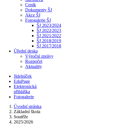
Ceník
Dokumenty ŠJ
Akce ŠJ
Fotogalerie ŠJ
ŠJ 2023⁄2024
ŠJ 2022⁄2023
ŠJ 2021⁄2022
ŠJ 2018⁄2019
ŠJ 2017⁄2018
Úřední deska
Výroční zprávy
Rozpočet
Aktuality
Jídelníček
EduPage
Elektronická
přihláška
Fotogalerie
Úvodní stránka
Základní škola
Soutěže
2025/2026