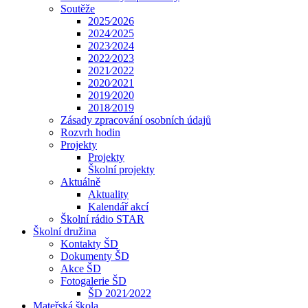
Soutěže
2025⁄2026
2024⁄2025
2023⁄2024
2022⁄2023
2021⁄2022
2020⁄2021
2019⁄2020
2018⁄2019
Zásady zpracování osobních údajů
Rozvrh hodin
Projekty
Projekty
Školní projekty
Aktuálně
Aktuality
Kalendář akcí
Školní rádio STAR
Školní družina
Kontakty ŠD
Dokumenty ŠD
Akce ŠD
Fotogalerie ŠD
ŠD 2021⁄2022
Mateřská škola