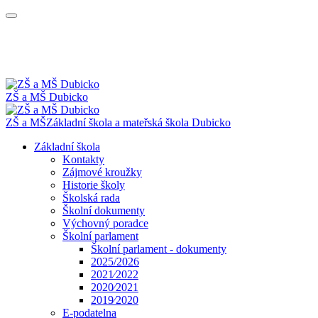
ZŠ a MŠ Dubicko
ZŠ a MŠ
Základní škola a mateřská škola
Dubicko
Základní škola
Kontakty
Zájmové kroužky
Historie školy
Školská rada
Školní dokumenty
Výchovný poradce
Školní parlament
Školní parlament - dokumenty
2025/2026
2021⁄2022
2020⁄2021
2019⁄2020
E-podatelna