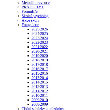
Metodik prevence
PRADUB z.s.
Formuláře
Školní psycholog
Akce školy
Fotogalerie
2025⁄2026
2024⁄2025
2023⁄2024
2022⁄2023
2021⁄2022
2020⁄2021
2019⁄2020
2018⁄2019
2017⁄2018
2016⁄2017
2015⁄2016
2013⁄2014
2014⁄2015
2012⁄2013
2011⁄2012
2010⁄2011
2009⁄2010
2008⁄2009
Třídní schůzky a prázdniny