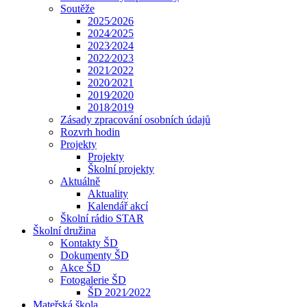
Soutěže
2025⁄2026
2024⁄2025
2023⁄2024
2022⁄2023
2021⁄2022
2020⁄2021
2019⁄2020
2018⁄2019
Zásady zpracování osobních údajů
Rozvrh hodin
Projekty
Projekty
Školní projekty
Aktuálně
Aktuality
Kalendář akcí
Školní rádio STAR
Školní družina
Kontakty ŠD
Dokumenty ŠD
Akce ŠD
Fotogalerie ŠD
ŠD 2021⁄2022
Mateřská škola