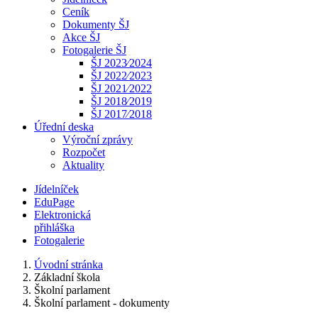
Ceník
Dokumenty ŠJ
Akce ŠJ
Fotogalerie ŠJ
ŠJ 2023⁄2024
ŠJ 2022⁄2023
ŠJ 2021⁄2022
ŠJ 2018⁄2019
ŠJ 2017⁄2018
Úřední deska
Výroční zprávy
Rozpočet
Aktuality
Jídelníček
EduPage
Elektronická
přihláška
Fotogalerie
Úvodní stránka
Základní škola
Školní parlament
Školní parlament - dokumenty