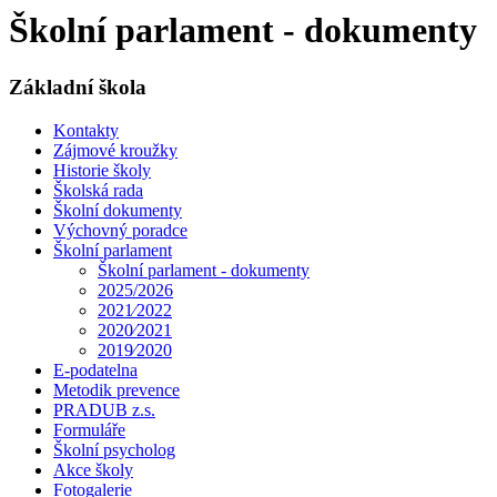
Školní parlament - dokumenty
Základní škola
Kontakty
Zájmové kroužky
Historie školy
Školská rada
Školní dokumenty
Výchovný poradce
Školní parlament
Školní parlament - dokumenty
2025/2026
2021⁄2022
2020⁄2021
2019⁄2020
E-podatelna
Metodik prevence
PRADUB z.s.
Formuláře
Školní psycholog
Akce školy
Fotogalerie