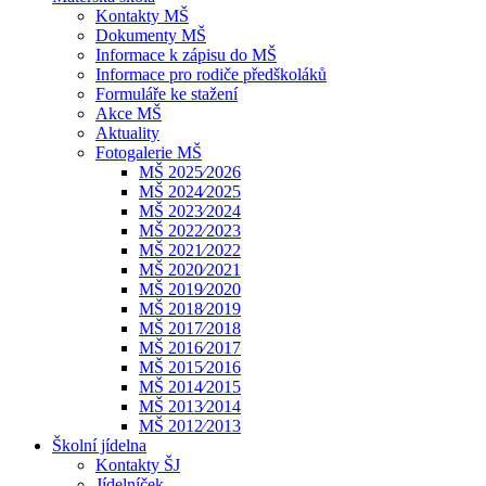
Kontakty MŠ
Dokumenty MŠ
Informace k zápisu do MŠ
Informace pro rodiče předškoláků
Formuláře ke stažení
Akce MŠ
Aktuality
Fotogalerie MŠ
MŠ 2025⁄2026
MŠ 2024⁄2025
MŠ 2023⁄2024
MŠ 2022⁄2023
MŠ 2021⁄2022
MŠ 2020⁄2021
MŠ 2019⁄2020
MŠ 2018⁄2019
MŠ 2017⁄2018
MŠ 2016⁄2017
MŠ 2015⁄2016
MŠ 2014⁄2015
MŠ 2013⁄2014
MŠ 2012⁄2013
Školní jídelna
Kontakty ŠJ
Jídelníček