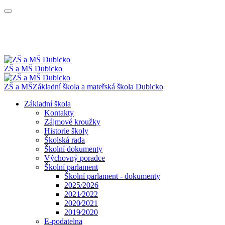
ZŠ a MŠ Dubicko
ZŠ a MŠ
Základní škola a mateřská škola
Dubicko
Základní škola
Kontakty
Zájmové kroužky
Historie školy
Školská rada
Školní dokumenty
Výchovný poradce
Školní parlament
Školní parlament - dokumenty
2025/2026
2021⁄2022
2020⁄2021
2019⁄2020
E-podatelna