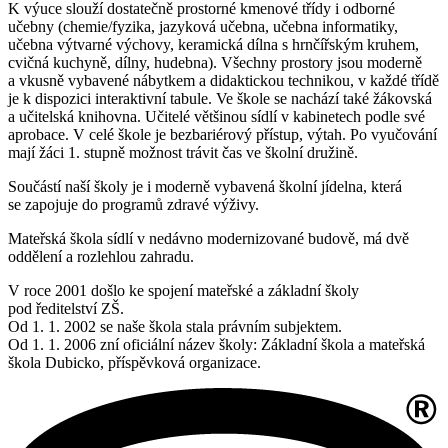
K výuce slouží dostatečně prostorné kmenové třídy i odborné
učebny (chemie/fyzika, jazyková učebna, učebna informatiky,
učebna výtvarné výchovy, keramická dílna s hrnčířským kruhem,
cvičná kuchyně, dílny, hudebna). Všechny prostory jsou moderně
a vkusně vybavené nábytkem a didaktickou technikou, v každé třídě
je k dispozici interaktivní tabule. Ve škole se nachází také žákovská
a učitelská knihovna. Učitelé většinou sídlí v kabinetech podle své
aprobace. V celé škole je bezbariérový přístup, výtah. Po vyučování
mají žáci 1. stupně možnost trávit čas ve školní družině.
Součástí naší školy je i moderně vybavená školní jídelna, která
se zapojuje do programů zdravé výživy.
Mateřská škola sídlí v nedávno modernizované budově, má dvě
oddělení a rozlehlou zahradu.
V roce 2001 došlo ke spojení mateřské a základní školy
pod ředitelství ZŠ.
Od 1. 1. 2002 se naše škola stala právním subjektem.
Od 1. 1. 2006 zní oficiální název školy: Základní škola a mateřská
škola Dubicko, příspěvková organizace.