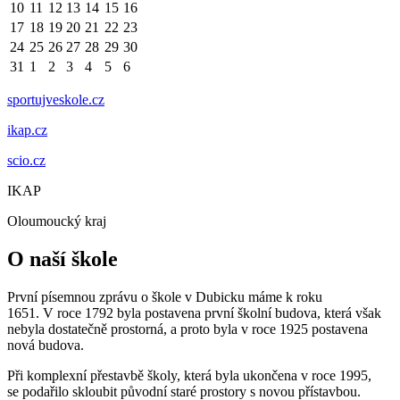
10
11
12
13
14
15
16
17
18
19
20
21
22
23
24
25
26
27
28
29
30
31
1
2
3
4
5
6
sportujveskole.cz
ikap.cz
scio.cz
IKAP
Oloumoucký kraj
O naší škole
První písemnou zprávu o škole v Dubicku máme k roku
1651. V roce 1792 byla postavena první školní budova, která však
nebyla dostatečně prostorná, a proto byla v roce 1925 postavena
nová budova.
Při komplexní přestavbě školy, která byla ukončena v roce 1995,
se podařilo skloubit původní staré prostory s novou přístavbou.