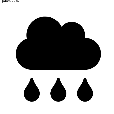
pátek
7. 8.