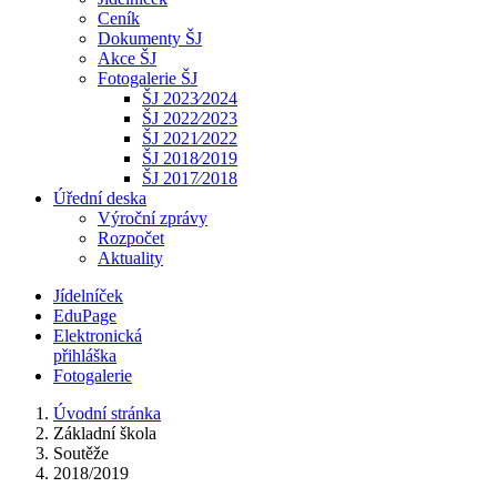
Ceník
Dokumenty ŠJ
Akce ŠJ
Fotogalerie ŠJ
ŠJ 2023⁄2024
ŠJ 2022⁄2023
ŠJ 2021⁄2022
ŠJ 2018⁄2019
ŠJ 2017⁄2018
Úřední deska
Výroční zprávy
Rozpočet
Aktuality
Jídelníček
EduPage
Elektronická
přihláška
Fotogalerie
Úvodní stránka
Základní škola
Soutěže
2018/2019