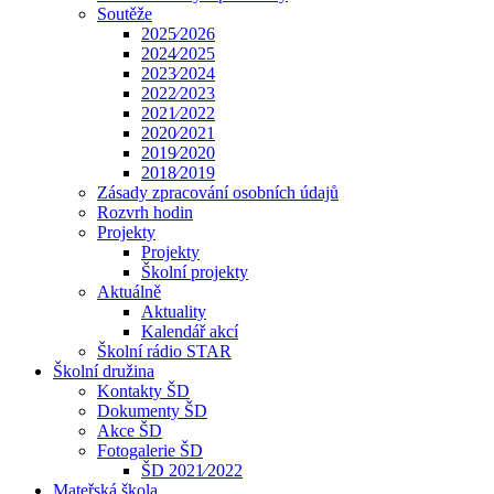
Soutěže
2025⁄2026
2024⁄2025
2023⁄2024
2022⁄2023
2021⁄2022
2020⁄2021
2019⁄2020
2018⁄2019
Zásady zpracování osobních údajů
Rozvrh hodin
Projekty
Projekty
Školní projekty
Aktuálně
Aktuality
Kalendář akcí
Školní rádio STAR
Školní družina
Kontakty ŠD
Dokumenty ŠD
Akce ŠD
Fotogalerie ŠD
ŠD 2021⁄2022
Mateřská škola