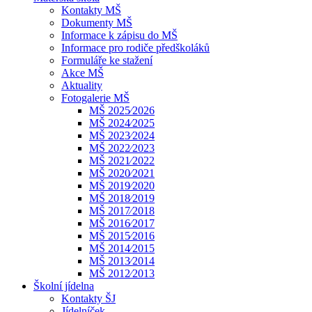
Kontakty MŠ
Dokumenty MŠ
Informace k zápisu do MŠ
Informace pro rodiče předškoláků
Formuláře ke stažení
Akce MŠ
Aktuality
Fotogalerie MŠ
MŠ 2025⁄2026
MŠ 2024⁄2025
MŠ 2023⁄2024
MŠ 2022⁄2023
MŠ 2021⁄2022
MŠ 2020⁄2021
MŠ 2019⁄2020
MŠ 2018⁄2019
MŠ 2017⁄2018
MŠ 2016⁄2017
MŠ 2015⁄2016
MŠ 2014⁄2015
MŠ 2013⁄2014
MŠ 2012⁄2013
Školní jídelna
Kontakty ŠJ
Jídelníček