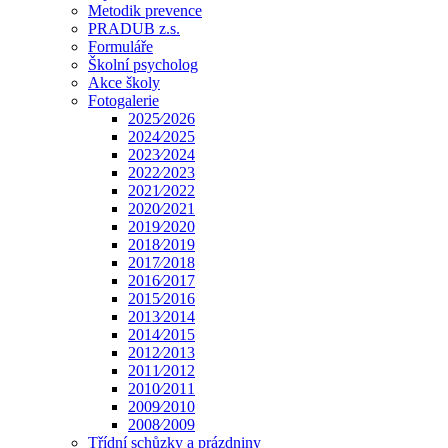
Metodik prevence
PRADUB z.s.
Formuláře
Školní psycholog
Akce školy
Fotogalerie
2025⁄2026
2024⁄2025
2023⁄2024
2022⁄2023
2021⁄2022
2020⁄2021
2019⁄2020
2018⁄2019
2017⁄2018
2016⁄2017
2015⁄2016
2013⁄2014
2014⁄2015
2012⁄2013
2011⁄2012
2010⁄2011
2009⁄2010
2008⁄2009
Třídní schůzky a prázdniny