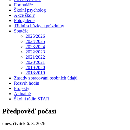
Formuláře
Školní psycholog
Akce školy
Fotogalerie
Třídní schůzky a prázdniny
Soutěže
2025⁄2026
2024⁄2025
2023⁄2024
2022⁄2023
2021⁄2022
2020⁄2021
2019⁄2020
2018⁄2019
Zásady zpracování osobních údajů
Rozvrh hodin
Projekty
Aktuálně
Školní rádio STAR
Předpověď počasí
dnes, čtvrtek 6. 8. 2026