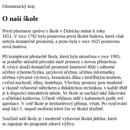
Oloumoucký kraj
O naší škole
První písemnou zprávu o škole v Dubicku máme k roku
1651. V roce 1792 byla postavena první školní budova, která však
nebyla dostatečně prostorná, a proto byla v roce 1925 postavena
nová budova.
Při komplexní přestavbě školy, která byla ukončena v roce 1995,
se podařilo skloubit původní staré prostory s novou přístavbou.
K výuce slouží dostatečně prostorné kmenové třídy i odborné
učebny (chemie/fyzika, jazyková učebna, učebna informatiky,
učebna výtvarné výchovy, keramická dílna s hrnčířským kruhem,
cvičná kuchyně, dílny, hudebna). Všechny prostory jsou moderně
a vkusně vybavené nábytkem a didaktickou technikou, v každé třídě
je k dispozici interaktivní tabule. Ve škole se nachází také žákovská
a učitelská knihovna. Učitelé většinou sídlí v kabinetech podle své
aprobace. V celé škole je bezbariérový přístup, výtah. Po vyučování
mají žáci 1. stupně možnost trávit čas ve školní družině.
Součástí naší školy je i moderně vybavená školní jídelna, která
se zapojuje do programů zdravé výživy.